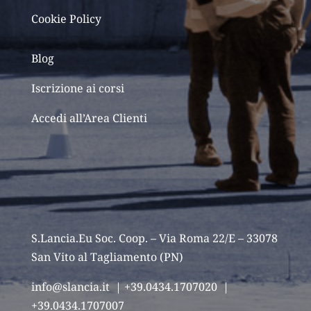
Cookie Policy
Blog
Iscrizione ai corsi
Accedi all’Area Clienti
S.Lancia.Eu Soc. Coop. – Via Roma 22/E – 33078
San Vito al Tagliamento (PN)
info@slancia.it
| +39.0434.1707020 |
+39.0434.1707007