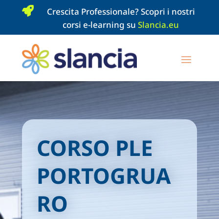

Crescita Professionale? Scopri i nostri
corsi e-learning su
Slancia.eu
CORSO PLE
PORTOGRUA
RO