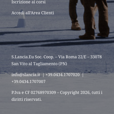
Iscrizione ai corsi
Accedi all’Area Clienti
S.Lancia.Eu Soc. Coop. – Via Roma 22/E – 33078
San Vito al Tagliamento (PN)
info@slancia.it
| +39.0434.1707020 |
+39.0434.1707007
P.Iva e CF 02768970309 – Copyright 2026, tutti i
diritti riservati.