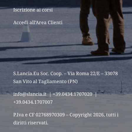
Iscrizione ai corsi
Accedi all’Area Clienti
S.Lancia.Eu Soc. Coop. – Via Roma 22/E – 33078
San Vito al Tagliamento (PN)
info@slancia.it
| +39.0434.1707020 |
+39.0434.1707007
P.Iva e CF 02768970309 – Copyright 2026, tutti i
diritti riservati.