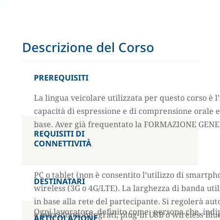
Descrizione del Corso
PREREQUISITI
La lingua veicolare utilizzata per questo corso è l’
capacità di espressione e di comprensione orale e 
base. Aver già frequentato la FORMAZIONE GENE
REQUISITI DI
CONNETTIVIT
À
PC o tablet (non è consentito l’utilizzo di smartp
DESTINATARI
wireless (3G o 4G/LTE). La larghezza di banda uti
in base alla rete del partecipante. Si regolerà au
Ogni lavoratore, definito come: persona che, indi
e microfono: integrati, plug-in USB o wireless B
ARTICOLAZIONE