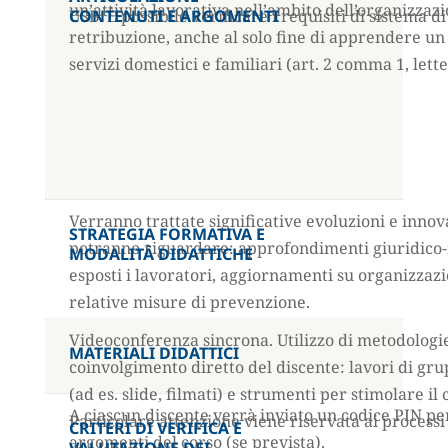
un’attività lavorativa nell’ambito dell’organizzaz
USB. È possibile verificare i requisiti di sistem
CONTENUTI E ARGOMENTI
retribuzione, anche al solo fine di apprendere un m
servizi domestici e familiari (art. 2 comma 1, lette
Verranno trattate significative evoluzioni e inno
STRATEGIA FORMATIVA E
potranno riguardare: approfondimenti giuridico-no
MODALITÀ DIDATTICHE
esposti i lavoratori, aggiornamenti su organizzazio
relative misure di prevenzione.
Videoconferenza sincrona. Utilizzo di metodologie
MATERIALI DIDATTICI
coinvolgimento diretto del discente: lavori di grup
(ad es. slide, filmati) e strumenti per stimolare 
A ciascun discente verrà inviato un codice PIN pe
Particolare attenzione viene riservata ai processi
CRITERI DI VERIFICA E
argomenti del corso (se prevista).
VALUTAZIONE DEI