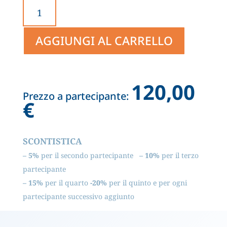
FORMAZIONE
SPECIFICA
AGGIORNAMENTO
AGGIUNGI AL CARRELLO
VIDEOCONFERENZA
QUANTITÀ
120,00
Prezzo a partecipante:
€
SCONTISTICA
– 5%
per il secondo partecipante
– 10%
per il terzo
partecipante
– 15%
per il quarto
-20%
per il quinto e per ogni
partecipante successivo aggiunto