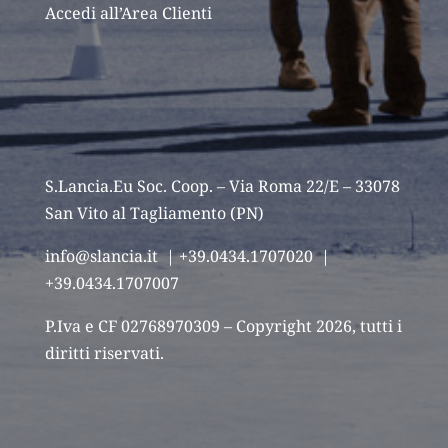
Accedi all’Area Clienti
S.Lancia.Eu Soc. Coop. – Via Roma 22/E – 33078
San Vito al Tagliamento (PN)
info@slancia.it
| +39.0434.1707020 |
+39.0434.1707007
P.Iva e CF 02768970309 – Copyright 2026, tutti i
diritti riservati.