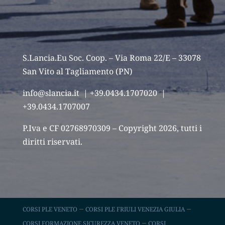
S.Lancia.Eu Soc. Coop. – Via Roma 22/E – 33078
San Vito al Tagliamento (PN)
info@slancia.it
| +39.0434.1707020 |
+39.0434.1707007
P.Iva e CF 02768970309 – Copyright 2026, tutti i
diritti riservati.
–
–
CORSI PLE VENETO
CORSI PLE FRIULI VENEZIA GIULIA
–
CORSI FORMAZIONE SICUREZZA VENETO
CORSI