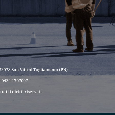
 33078 San Vito al Tagliamento (PN)
9.0434.1707007
tti i diritti riservati.