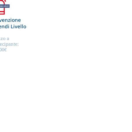
venzione
endi Livello
zzo a
ecipante:
00
€