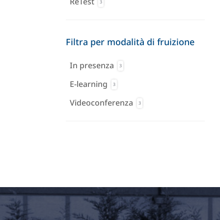
ReTest
3
Filtra per modalità di fruizione
In presenza
3
E-learning
3
Videoconferenza
3