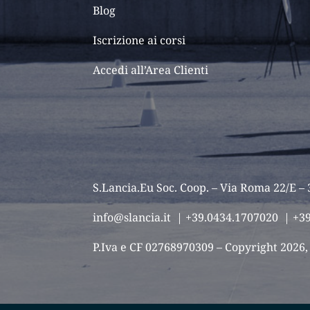
Blog
Iscrizione ai corsi
Accedi all’Area Clienti
S.Lancia.Eu Soc. Coop. – Via Roma 22/E –
info@slancia.it
| +39.0434.1707020 | +3
P.Iva e CF 02768970309 – Copyright 2026, tu